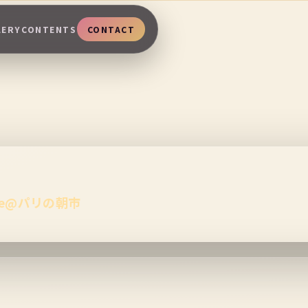
LERY
CONTENTS
CONTACT
Live@パリの朝市