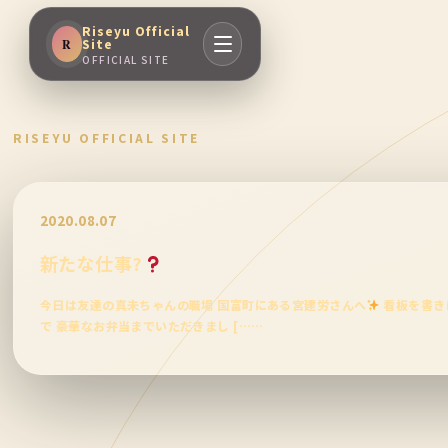
Riseyu Official
Site
R
OFFICIAL SITE
RISEYU OFFICIAL SITE
2020.08.07
新たな仕事?
今日は友達の真未ちゃんの職場 国富町にある宮建労さんへ
看板を書き
で 豪華なお弁当までいただきまし [……