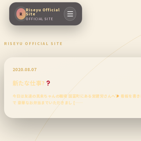
Riseyu Official
Site
R
OFFICIAL SITE
RISEYU OFFICIAL SITE
2020.08.07
新たな仕事?
今日は友達の真未ちゃんの職場 国富町にある宮建労さんへ
看板を書き
で 豪華なお弁当までいただきまし [……