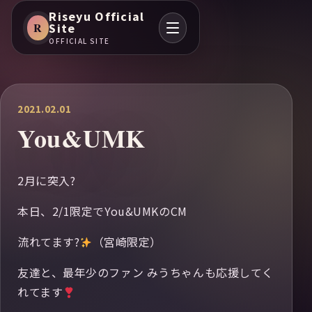
Riseyu Official
R
Site
OFFICIAL SITE
2021.02.01
You&UMK
2月に突入?
本日、2/1限定でYou&UMKのCM
流れてます?
（宮崎限定）
友達と、最年少のファン みうちゃんも応援してく
れてます