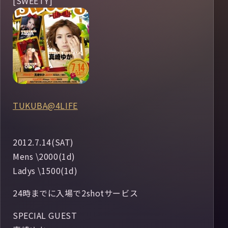
[SWEETY]
TUKUBA@4LIFE
2012.7.14(SAT)
Mens \2000(1d)
Ladys \1500(1d)
24時までに入場で2shotサービス
SPECIAL GUEST