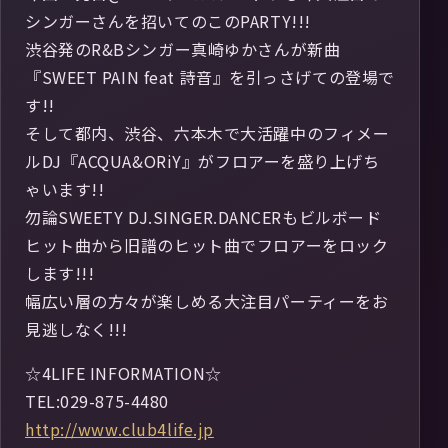
シンガーさんを招いてのこのPARTY!!!
渋谷発のR&Bシンガー真崎ゆかさんが新曲
『SWEET PAIN feat 詩音』を引っさげての登場で
す!!
そして都内、渋谷、六本木で大活躍中のフィメー
ルDJ『ACQUA&ORiY』がフロアーを盛り上げち
ゃいます!!
勿論SWEETY DJ.SINGER.DANCERもビルボード
ヒット曲から旧譜のヒット曲でフロアーをロック
します!!!
幅広い層の方々が楽しめる大注目パーティーをお
見逃しなく!!!
☆4LIFE INFORMATION☆
TEL:029-875-4480
http://www.club4life.jp