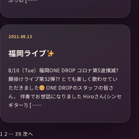
ぶりの [……
2021.08.13
福岡ライブ
8/10（Tue）福岡ONE DROP コロナ第5波撲滅?
願掛けライブ第52弾?? とても楽しく歌わせてい
ただきました
ONE DROPのスタッフの皆さ
ん、 伴奏でお世話になりました Hiroさん(シンセ
ギター?) [……
1
2
…
39
次へ
投