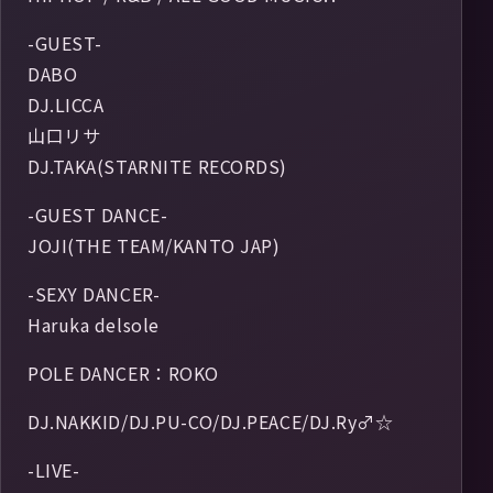
-GUEST-
DABO
DJ.LICCA
山口リサ
DJ.TAKA(STARNITE RECORDS)
-GUEST DANCE-
JOJI(THE TEAM/KANTO JAP)
-SEXY DANCER-
Haruka delsole
POLE DANCER：ROKO
DJ.NAKKID/DJ.PU-CO/DJ.PEACE/DJ.Ry♂☆
-LIVE-