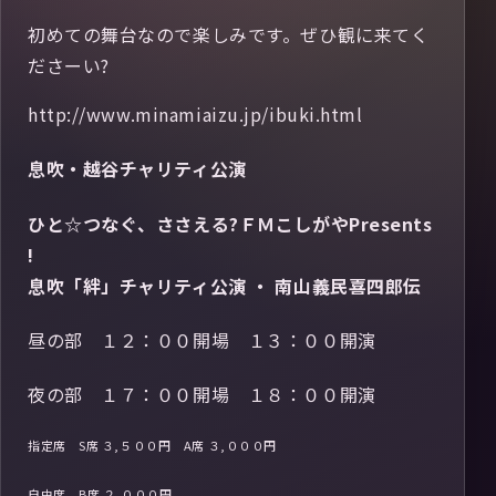
初めての舞台なので楽しみです。ぜひ観に来てく
ださーい?
http://www.minamiaizu.jp/ibuki.html
息吹・越谷チャリティ公演
ひと☆つなぐ、ささえる?ＦＭこしがやPresents
!
息吹「絆」チャリティ公演 ・ 南山義民喜四郎伝
昼の部 １２：００開場 １３：００開演
夜の部 １７：００開場 １８：００開演
指定席 S席 ３,５００円 A席 ３,０００円
自由席 B席 ２,０００円