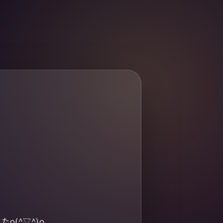
(^▽^)o