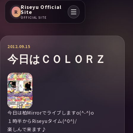
Riseyu Official
R
Site
OFFICIAL SITE
2012.09.15
今日はＣＯＬＯＲＺ
今日は柏Mirrorでライブしますo(^-^)o
１時半からRiseyuタイム(^0^)/
楽しんで来ます♪