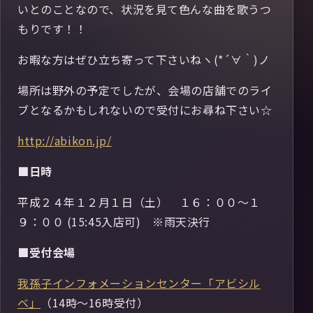
いとのことなので、状況を見て色んな曲を歌うつ
もりです！！
お暇な方はぜひ立ち寄って下さいねヽ(*´∀｀)ノ
場所は野外の予定でしたが、会場の店舗でのライ
ブとなるかもしれないので受付にお尋ね下さい☆
http://abikon.jp/
■日時
平成２４年１２月１日（土） １６：００～１
９：００ (15:45入店可) ※雨天決行
■受付会場
我孫子インフォメーションセンター「アビシル
ベ」
（14時～16時受付）