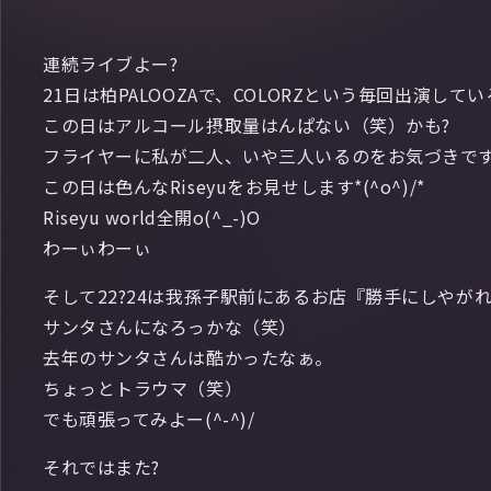
連続ライブよー?
21日は柏PALOOZAで、COLORZという毎回出演して
この日はアルコール摂取量はんぱない（笑）かも?
フライヤーに私が二人、いや三人いるのをお気づきです
この日は色んなRiseyuをお見せします*(^o^)/*
Riseyu world全開o(^_-)O
わーぃわーぃ
そして22?24は我孫子駅前にあるお店『勝手にしやがれ』でRisey
サンタさんになろっかな（笑）
去年のサンタさんは酷かったなぁ。
ちょっとトラウマ（笑）
でも頑張ってみよー(^-^)/
それではまた?