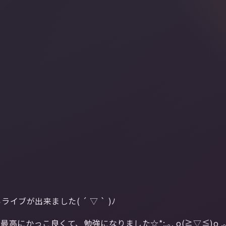
が出来ました( ´ ▽ ` )ﾉ
高にかっこ良くて、勉強になりました☆*:.｡. o(≧▽≦)o .｡.