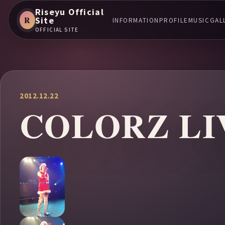
Riseyu Official
R
Site
INFORMATION
PROFILE
MUSIC
GAL
OFFICIAL SITE
2012.12.22
COLORZ LI