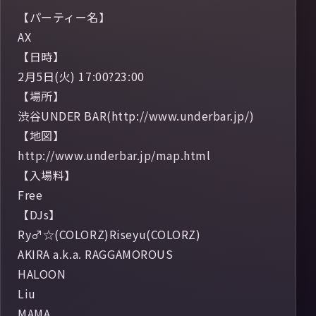
【パーティー名】
AX
【日時】
2月5日(火) 17:00?23:00
【場所】
渋谷UNDER BAR(http://www.underbar.jp/)
【地図】
http://www.underbar.jp/map.html
【入場料】
Free
【DJs】
Ry♂☆(COLORZ)Riseyu(COLORZ)
AKIRA a.k.a. RAGGAMOROUS
HALOON
Liu
MAMA