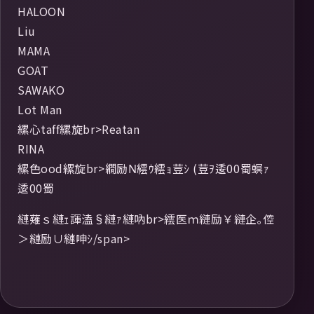
HALOON
Liu
MAMA
GOAT
SAWAKO
Lot Man
縲心taff縲旋br>Reatan
RINA
縲色ood縲旋br>繝励Ν繧ｳ繧ｮ荳ｼ (荳ｦ逶00蜀螟ｧ
逶00蜀
縺薙ｓ縺ｪ諢溘§縺ｧ縺吶br>繧医ｍ縺励￥縺企｡倥
＞縺励∪縺呻ｼ/span>