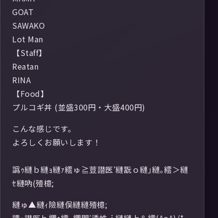
GOAT
SAWAKO
Lot Man
【Staff】
Reatan
RINA
【Food】
プルコギ丼 (並盛300円・大盛400円)
こんな感じです。
よろしくお願いします！
譌ｩ縺ｂ縺ｮ縺ｧ繧ゅ≧荳譛医′縺翫ｏ縺｣縺｡繧＞縺
ｾ縺吶(殪檍;
縺ゅ▲縺ｨ險縺俣縺縺殪檍;