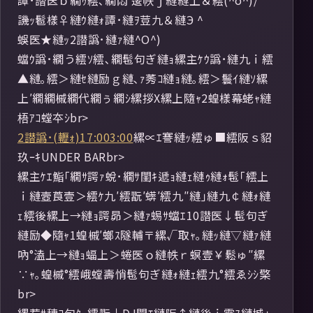
譚･譛医ｂ繝ｩ繧､繝悶′逶帙ｊ縺縺上＆繧(^o^)/*
譏ｯ髱樣♀縺ｳ縺ｫ譚･縺ｦ荳九＆縺Э ^
蜈医★縺ｯ2譛譌･縺ｧ縺^O^)
蟷ｳ譌･繝う繧ｿ繧､繝髢句ぎ縺ｮ縲主ｹｳ譌･縺九ｉ繧
▲縺｡繧＞縺ｾ縺励ｇ縺､ｧ莠ｺ縺ｮ縺｡繧＞鬟ｲ縺ｿ縲
上′繝繝槭繝代繝ぅ繝ｼ縲拶X縲上隨ｬ2蝗樣幕蛯ｬ縺
梧ｱｺ螳夲ｼbr>
2譛譌･(轣ｫ)17:003:00
縲∝ｴ謇縺ｯ繧ゅ■繧阪ｓ貂
玖ｰｷUNDER BARbr>
縲主ｹｴ鮨｢繝ｻ諤ｧ蛻･繝ｻ閨ｷ遞ｮ縺ｪ縺ｩ縺ｫ髢｢繧上
ｉ縺壼莨壹＞繧ｹ九′繧翫′蠎′繧九″縺｣縺九￠縺ｫ縺
ｪ繧後縲上→縺ｮ諤昴＞縺ｧ蜴ｻ蟷ｴ10譛医↓髢句ぎ
縺励◆隨ｬ1蝗槭′螂ｽ隧輔〒縲√取ｬ｡縺ｯ縺▽縺ｧ縺
吶°溘上→縺ｮ蝠上＞蜷医ｏ縺帙ｒ螟壹￥鬆ゅ″縲
∵ｬ｡蝗槭°繧峨螳壽悄髢句ぎ縺ｫ縺ｪ繧九°繧ゑｼｼ檠
br>