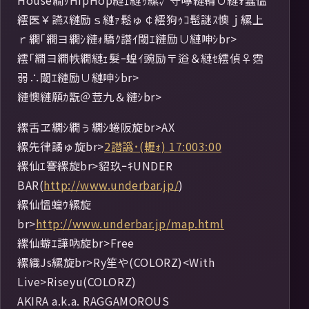
House繝ｻHipHop縺ｪ縺ｩ縲√守嚀縺輔∪縺ｫ蠢慍
繧医￥讌ｽ縺励ｓ縺ｧ鬆ゅ￠繧狗ｩｺ髢謎ｽ懊ｊ縲上
ｒ繝｢繝ヨ繝ｼ縺ｫ驕ｸ譖ｲ閾ｴ縺励∪縺呻ｼbr>
繧｢繝ヨ繝帙繝縺ｪ髮ｰ蝗ｲ豌励〒逧＆縺ｾ繧偵♀霑
弱∴閾ｴ縺励∪縺呻ｼbr>
縺懊縺願ｶ翫＠荳九＆縺ｼbr>
縲舌ヱ繝ｼ繝ぅ繝ｼ蜷阪旋br>AX
縲先律譎ゅ旋br>
2譛譌･(轣ｫ) 17:003:00
縲仙ｴ謇縲旋br>貂玖ｰｷUNDER
BAR(
http://www.underbar.jp/
)
縲仙慍蝗ｳ縲旋
br>
http://www.underbar.jp/map.html
縲仙蝣ｴ譁吶旋br>Free
縲織Js縲旋br>Ry笙や(COLORZ)<With
Live>Riseyu(COLORZ)
AKIRA a.k.a. RAGGAMOROUS