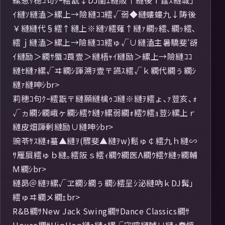
縲惹ｻ穂ｺ句ｸｰ繧翫↓DJ閨ｴ縺阪↑縺後ｉ霆ｽ縺城｣
ｲ縺ｿ縺溘＞縲上→險縺ｺｺ繧√弱◆縺螻螻九↓陦後
￥縺縺代§繧↑縺上※縺ｿ繧薙↑縺ｧ繝ｯ繧､繝ｯ繧､
繧ｊ縺溘＞縲上→險縺ｺｺ繧ゅ√∪縺溘主暑驕斐′谺
ｲ縺励＞繝ｻ蜃ｺ莨壹＞縺梧ｬｲ縺励＞縲上→險縺ｺｺ
縺ｾ縺ｧ縲√ヰ繝ｼ諢溯ｦ壹〒讌ｽ繧√ｋ繝代繝ぅ繝ｼ
縺ｧ縺呻ｼbr>
莉穂ｺ句ｸｰ繧翫〒縺願縺檎ｩｺ縺※縺ｦ繧ょ､ｧ荳亥､ｫ
√ヵ繝ｼ繝峨ヶ繝ｼ繧ｹ縺ｧ縲弱繝ｫ繧ｳ繧ｮ荳ｼ縲上ｒ
縺皮畑諢剰縺励∪縺呻ｼbr>
豌苓ｻｽ縺ｫ蟇▲縺ｦ(驟斐▲縺ｦw)鬆ゅ￠繧九ｈ縺∽
ｻ雁屓繧ゅｂ縺｡繧阪ｓ繧ｨ繝ｳ繝医Λ繝ｳ繧ｹ縺ｯ繝輔
Μ繝ｼbr>
縺昴＠縺ｦ縲√ヱ繝ｼ繝ぅ繝ｼ繧呈ｼ泌縺吶ｋDJ髯｣
繧ゅヰ繝メ繝ｪbr>
R&B繝ｻNew Jack Swing繝ｻDance Classics繝ｻ