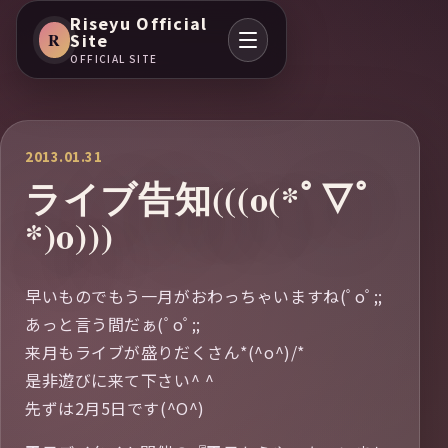
Riseyu Official
R
Site
OFFICIAL SITE
2013.01.31
ライブ告知(((o(*ﾟ▽ﾟ
*)o)))
早いものでもう一月がおわっちゃいますね(ﾟoﾟ;;
あっと言う間だぁ(ﾟoﾟ;;
来月もライブが盛りだくさん*(^o^)/*
是非遊びに来て下さい^ ^
先ずは2月5日です(^O^)