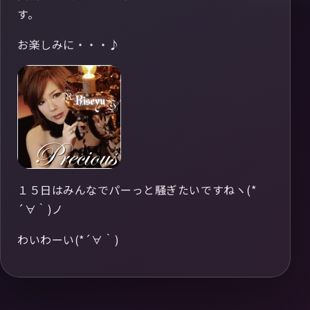
す。
お楽しみに・・・♪
１５日はみんなでパーっと騒ぎたいですねヽ(*
´∀｀)ノ
わいわーい(*´∀｀)