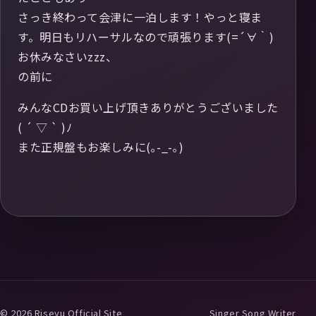
さっき終わって会津に一泊します！やっと寝ま
す。明日もリハーサルなので頑張ります(=´∀｀)
お休みなさいzzz、
の前に
みんなCDお買い上げ頂きありがとうございました
( ´ ▽ ` )ﾉ
また正規盤もお楽しみに(｡-_-｡)
© 2026 Riseyu Official Site
Singer Song Writer