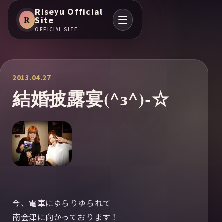
Riseyu Official
R
Site
OFFICIAL SITE
2013.04.27
結婚披露宴(^з^)-☆
今、電車にゆらりゆられて
南会津に向かっております！