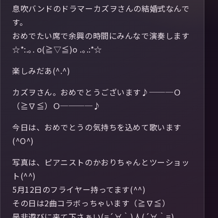
息吹バンドのドラマーカズヲさんの結婚式なんで
す。
おめでたい席で余興の時間にみんなで演奏します
☆*:.｡. o(≧▽≦)o .｡.:*☆
楽しみだあ(^.^)
カズヲさん。おめでとうございます♪───Ｏ
（≧∇≦）Ｏ────♪
今日は、おめでとうの気持ちを込めて歌います
(^O^)
写真は、ピアニストのかおりちゃんとツーショッ
ト(^^)
5月12日のフライヤー持ってます(^^)
その日は2曲コラボっちゃいます（≧∇≦）
是非遊びに来て下さぁい(=´∀｀)人(´∀｀=)