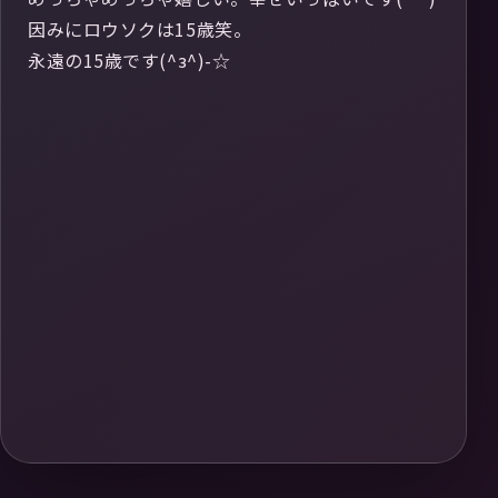
因みにロウソクは15歳笑。
永遠の15歳です(^з^)-☆