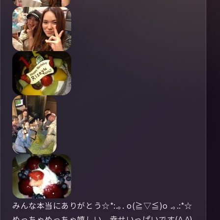
みんな本当にありがとう☆*:.｡. o(≧▽≦)o .｡.:*☆
めっちゃめっちゃ嬉しい。幸せいっぱいです(^ ^)