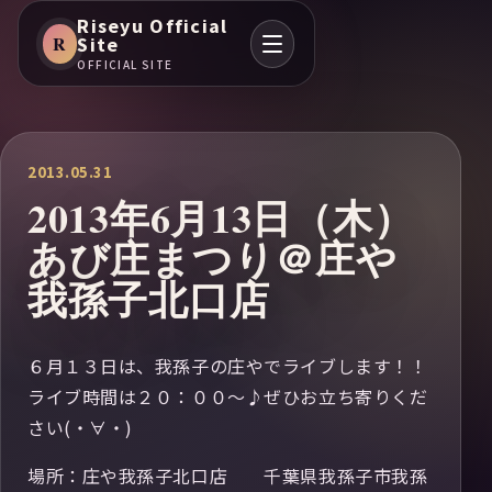
Riseyu Official
R
Site
OFFICIAL SITE
2013.05.31
2013年6月13日（木）
あび庄まつり＠庄や
我孫子北口店
６月１３日は、我孫子の庄やでライブします！！
ライブ時間は２０：００～♪ぜひお立ち寄りくだ
さい(・∀・)
場所：庄や我孫子北口店 千葉県我孫子市我孫