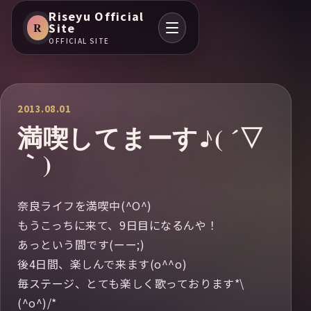
Riseyu Official
R
Site
OFFICIAL SITE
2013.08.01
満喫してまーす♪( ´▽
｀)
奈良ライフを満喫中(^O^)
もうこっちに来て、9日目になるんや！
あっという間です(ーー;)
後4日間、楽しんで来ます(o^^o)
毎ステージ、とても楽しく歌っております*\
(^o^)/*