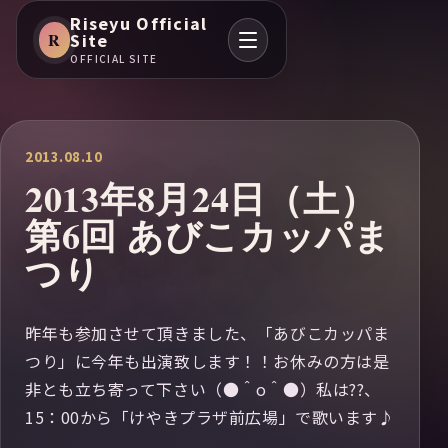
Riseyu Official
R
Site
OFFICIAL SITE
2013.08.10
2013年8月24日（土）
第6回 あびこカッパま
つり
昨年も参加させて頂きました、「あびこカッパま
つり」に今年も出演致します！！お休みの方は是
非とも立ち寄って下さい（●＾o＾●）私は??、
15：00から「けやきプラザ前広場」で歌います♪