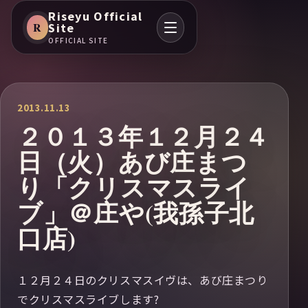
Riseyu Official
R
Site
OFFICIAL SITE
2013.11.13
２０１３年１２月２４
日（火）あび庄まつ
り「クリスマスライ
ブ」＠庄や(我孫子北
口店)
１２月２４日のクリスマスイヴは、あび庄まつり
でクリスマスライブします?