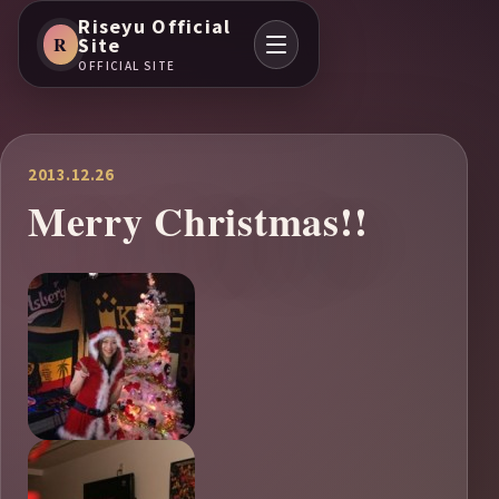
Riseyu Official
R
Site
OFFICIAL SITE
2013.12.26
Merry Christmas!!