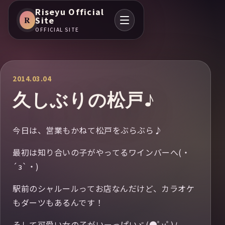
Riseyu Official
R
Site
OFFICIAL SITE
2014.03.04
久しぶりの松戸♪
今日は、営業もかねて松戸をぶらぶら♪
最初は知り合いの子がやってるワインバーへ(・
´з`・)
駅前のシャルールってお店なんだけど、カラオケ
もダーツもあるんです！
そして可愛い女の子がいーっぱいヾ(●ﾟⅴﾟ)ﾉ