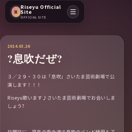
Riseyu Official
R
Site
OFFICIAL SITE
2014.03.26
?息吹だぜ?
３／２９・３０は「息吹」さいたま芸術劇場で公
演します！！！
Riseyu歌います♪さいたま芸術劇場でお会いしま
しょう?
日曜日に、福島の南会津で息吹のバンド練習＆子