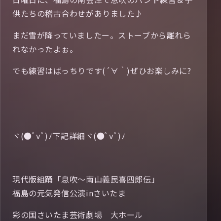
供たちの稽古合わせがありました♪
まだ雪が降っていましたー。ストーブから離れら
れなかったよぉ。
でも練習はばっちりです(´∀｀)ぜひお楽しみに?
ヾ(●ﾟⅴﾟ)ﾉ下記詳細ヾ(●ﾟⅴﾟ)ﾉ
現代版組踊「息吹～南山義民喜四郎伝」
福島の元気発信公演inさいたま
彩の国さいたま芸術劇場 大ホール