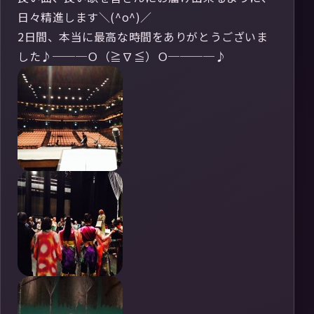
日々精進します＼(^o^)／
2日間、本当に最高な時間をありがとうございま
した♪───Ｏ（≧∇≦）Ｏ────♪