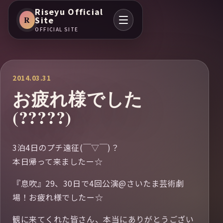
Riseyu Official
R
Site
OFFICIAL SITE
2014.03.31
お疲れ様でした
(?????)
3泊4日のプチ遠征(￣▽￣)？
本日帰って来ましたー☆
『息吹』29、30日で4回公演@さいたま芸術劇
場！お疲れ様でしたー☆
観に来てくれた皆さん、本当にありがとうござい