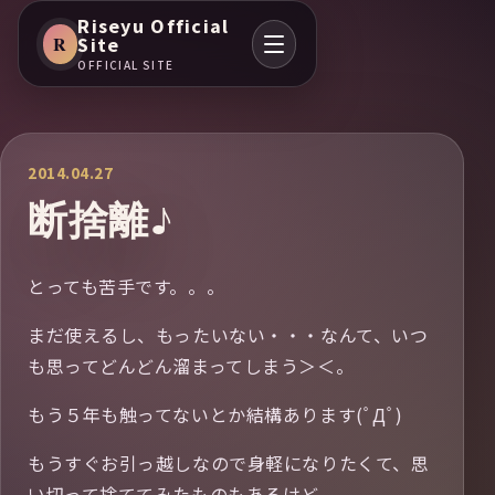
Riseyu Official
R
Site
OFFICIAL SITE
2014.04.27
断捨離♪
とっても苦手です。。。
まだ使えるし、もったいない・・・なんて、いつ
も思ってどんどん溜まってしまう＞＜。
もう５年も触ってないとか結構あります(ﾟДﾟ)
もうすぐお引っ越しなので身軽になりたくて、思
い切って捨ててみたものもあるけど