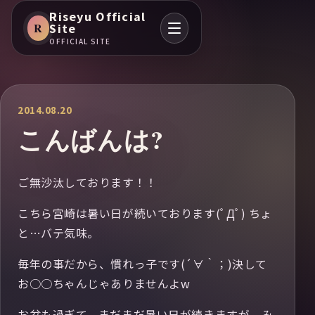
Riseyu Official
R
Site
OFFICIAL SITE
2014.08.20
こんばんは?
ご無沙汰しております！！
こちら宮崎は暑い日が続いております(ﾟДﾟ) ちょ
と…バテ気味。
毎年の事だから、慣れっ子です(´∀｀；)決して
お○○ちゃんじゃありませんよw
お盆も過ぎて、まだまだ暑い日が続きますが、み