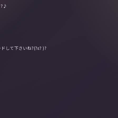
?♪
て下さいね?(?ε? )?