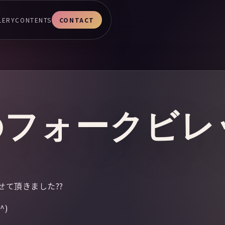
LERY
CONTENTS
CONTACT
のフォークビレ
せて頂きました??
^)