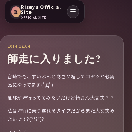
Riseyu Official
R
Site
OFFICIAL SITE
2014.12.04
師走に入りました?
宮崎でも、ずいぶんと寒さが増してコタツが必需
品になってます(ﾟДﾟ)
風邪が流行ってるみたいだけど皆さん大丈夫？？
私は流行に乗り遅れるタイプだからまだ大丈夫み
たいです?(???*)?
さてさて