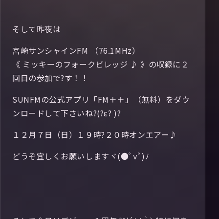
そして昨夜は
宮崎サンシャインFM （76.1MHz）
《 ミッキーのフォークビレッジ ♪ 》の収録に２
回目の参加で?す！！
SUNFMの公式アプリ「FM＋＋」（無料）をダウ
ンロードして下さいね?(?ε? )?
１２月７日（日）１９時?２０時オンエアー♪
どうぞ宜しくお願いしますヾ(●ﾟⅴﾟ)ﾉ