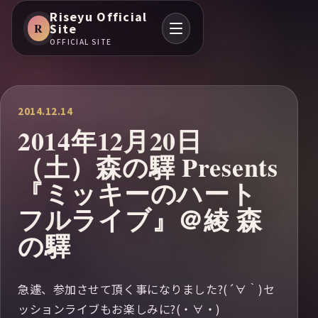
Riseyu Official
R
Site
OFFICIAL SITE
2014.12.14
2014年12月20日
（土）森の驛 Presents
『ミッキーのハート
フルライブ』＠綾 森
の驛
急遽、参加させて頂く事になりました?(´∀｀)セ
ッションライブもお楽しみに?(・∀・)