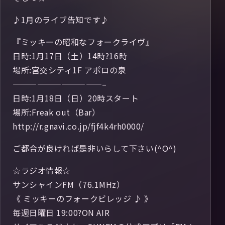
♪1月のライブ告知です♪
『ミッキーの昭和なフォークライヴ』
日時:1月17日（土）14時?16時
場所:宮交シティ1F アポロの泉
———————————–
日時:1月18日（日）20時スタート
場所:Freak out（Bar）
http://r.gnavi.co.jp/fjf4k4rh0000/
ご都合が良ければ是非いらして下さい(^O^)
☆ラジオ情報☆
サンシャインFM（76.1MHz）
《 ミッキーのフォークビレッジ ♪ 》
毎週日曜日 19:00?ON AIR