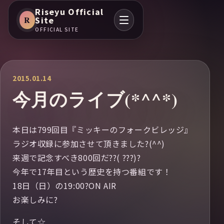
Riseyu Official
R
Site
OFFICIAL SITE
2015.01.14
今月のライブ(*^^*)
本日は799回目『ミッキーのフォークビレッジ』
ラジオ収録に参加させて頂きました?(^^)
来週で記念すべき800回だ??( ???)?
今年で17年目という歴史を持つ番組です！
18日（日）の19:00?ON AIR
お楽しみに?
そして☆