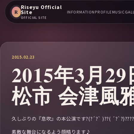
Riseyu Official
R
Site
INFORMATION
PROFILE
MUSIC
GAL
OFFICIAL SITE
2015.02.23
2015年3月
松市 会津風
久しぶりの『息吹』の本公演です?(?´?` )??( ´?`?)?????
素敵な舞台になるよう顔晴ります♪