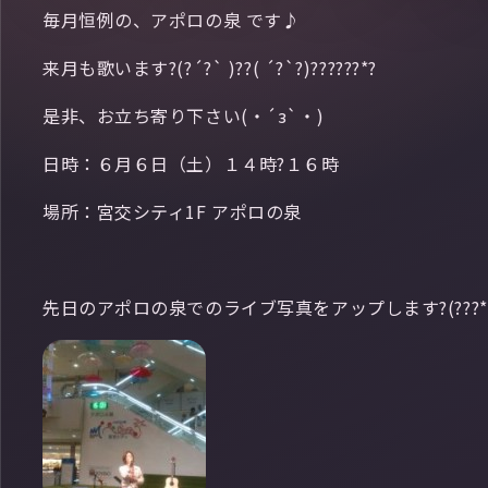
毎月恒例の、アポロの泉 です♪
来月も歌います?(?´?` )??( ´?`?)??????*?
是非、お立ち寄り下さい(・´з`・)
日時：６月６日（土）１４時?１６時
場所：宮交シティ1F アポロの泉
先日のアポロの泉でのライブ写真をアップします?(???*)