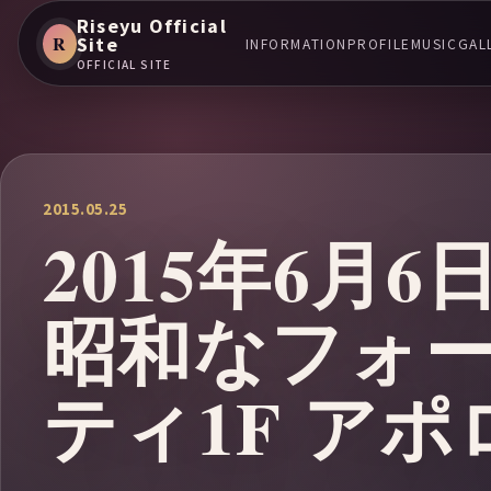
Riseyu Official
R
Site
INFORMATION
PROFILE
MUSIC
GAL
OFFICIAL SITE
2015.05.25
2015年6月
昭和なフォ
ティ1F ア