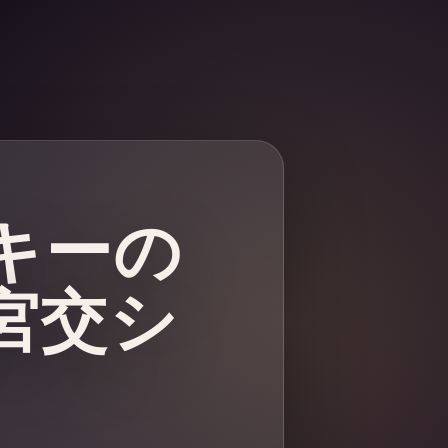
ッキーの
宮交シ