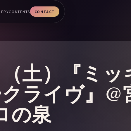
LERY
CONTENTS
CONTACT
6日（土）『ミ
ークライヴ』@
ポロの泉