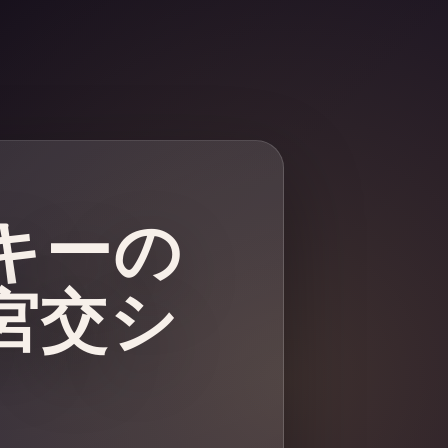
ッキーの
宮交シ