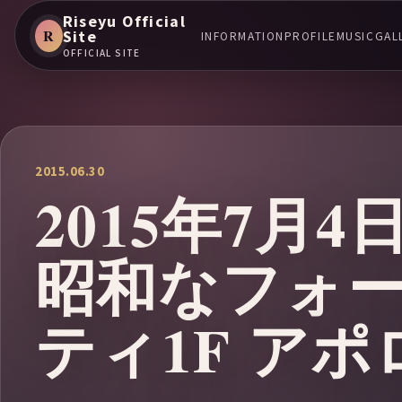
Riseyu Official
R
Site
INFORMATION
PROFILE
MUSIC
GAL
OFFICIAL SITE
2015.06.30
2015年7月
昭和なフォ
ティ1F ア