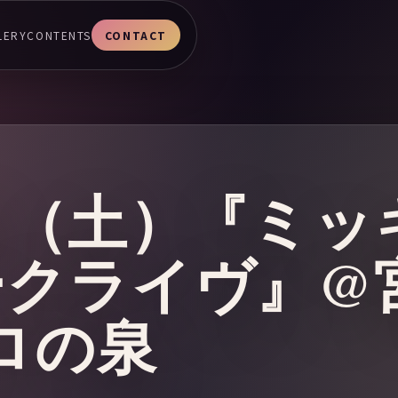
LERY
CONTENTS
CONTACT
4日（土）『ミ
ークライヴ』@
ポロの泉