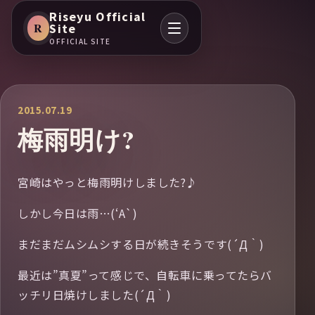
Riseyu Official
R
Site
OFFICIAL SITE
2015.07.19
梅雨明け?
宮崎はやっと梅雨明けしました?♪
しかし今日は雨…(‘A`)
まだまだムシムシする日が続きそうです(´Д｀)
最近は”真夏”って感じで、自転車に乗ってたらバ
ッチリ日焼けしました(´Д｀)