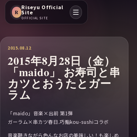
Riseyu Official
R
Site
OFFICIAL SITE
2015.08.12
2015年8月28日（金）
「maido」 お寿司と串
カツとおうたとガー
ラム
「maido」音楽×出前 第1弾
ガーラム×串カツ春日.巧鮨kou-sushiコラボ
音楽聴きながら色んなお店の美味しい！も楽しめ