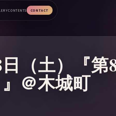
LERY
CONTENTS
CONTACT
月28日（土）『第
ト』＠木城町