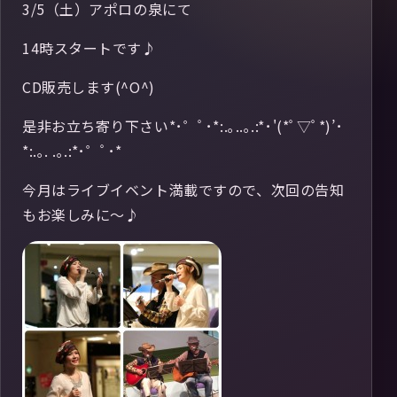
3/5（土）アポロの泉にて
14時スタートです♪
CD販売します(^O^)
是非お立ち寄り下さい*･゜ﾟ･*:.｡..｡.:*･'(*ﾟ▽ﾟ*)’･
*:.｡. .｡.:*･゜ﾟ･*
今月はライブイベント満載ですので、次回の告知
もお楽しみに〜♪