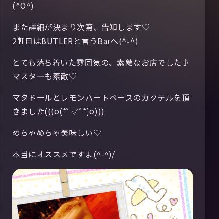
(^O^)
また詳細が決まり次第、告知します♡
2軒目はBUTLERと言うBarへ(^｡^)
とても落ち着いた雰囲気の、素敵なお店でした♪
マスターも素敵♡
マタドールとレモンハートベースのカクテルを頂
きました(((o(*ﾟ▽ﾟ*)o)))
めちゃめちゃ美味しい♡
本当にオススメですよ(^-^)/