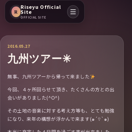
Riseyu Official
R
Site
OFFICIAL SITE
2016.05.27
九州ツアー✳︎
無事、九州ツアーから帰って来ました
今回、４ヶ所回らせて頂き、たくさんの方との出
会いがありました(^O^)
その土地の音楽に対する考え方等も、とても勉強
になり、来年の構想が浮かんで来ます(๑´⍢`๑)
本当に充実した４日間を過ごす事が出来ました