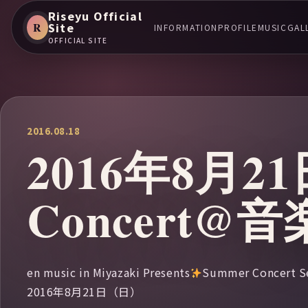
Riseyu Official
R
Site
INFORMATION
PROFILE
MUSIC
GAL
OFFICIAL SITE
2016.08.18
2016年8月2
Concert
en music in Miyazaki Presents
Summer Concert S
2016年8月21日（日）