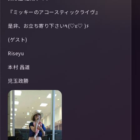
『ミッキーのアコースティックライヴ』
是非、お立ち寄り下さい٩(♡ε♡ )۶
(ゲスト)
Riseyu
本村 昌道
児玉政勝