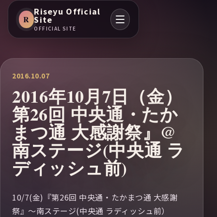
Riseyu Official
R
Site
OFFICIAL SITE
2016.10.07
2016年10月7日（金）
第26回 中央通・たか
まつ通 大感謝祭』@
南ステージ(中央通 ラ
ディッシュ前)
10/7(金)『第26回 中央通・たかまつ通 大感謝
祭』～南ステージ(中央通 ラディッシュ前）