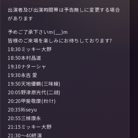
出演者及び出演時間帯は予告無しに変更する場合
があります
予めご了承下さいm(__)m
皆様のご来場を楽しみにお待ちしております?
18:30ミッキー大野
18:50本村昌道
19:10ナターシャ
19:30永吉 愛
19:50天地優鶴(三味線)
20:05野津原光代(二胡)
20:20甲斐敬康(ｵｶﾘﾅ)
20:35Riseyu
20:55三棹康永
21:15ミッキー大野
21:30～40終演