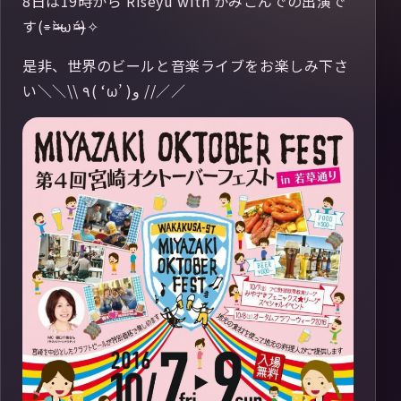
8日は19時から Riseyu with かみごんでの出演で
す(⌯¤̴̶̷̀ω¤̴̶̷́)✧
是非、世界のビールと音楽ライブをお楽しみ下さ
い＼＼\\ ٩( ‘ω’ )و //／／