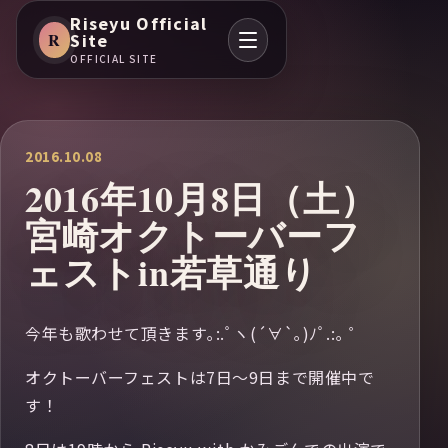
Riseyu Official
R
Site
OFFICIAL SITE
2016.10.08
2016年10月8日（土）
宮崎オクトーバーフ
ェストin若草通り
今年も歌わせて頂きます｡:.ﾟヽ(´∀`｡)ﾉﾟ.:｡ ゜
オクトーバーフェストは7日〜9日まで開催中で
す！