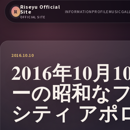
Riseyu Official
R
Site
INFORMATION
PROFILE
MUSIC
GAL
OFFICIAL SITE
2016.10.10
2016年10
ーの昭和な
シティ アポ