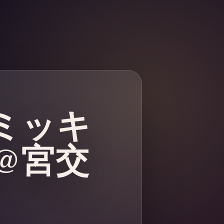
）ミッキ
@宮交