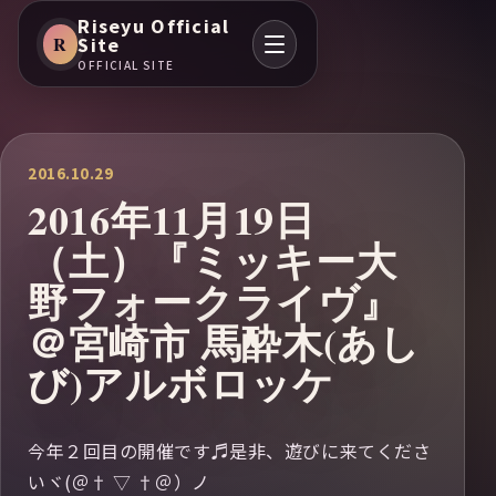
Riseyu Official
R
Site
OFFICIAL SITE
2016.10.29
2016年11月19日
（土）『ミッキー大
野フォークライヴ』
＠宮崎市 馬酔木(あし
び)アルボロッケ
今年２回目の開催です♬是非、遊びに来てくださ
いヾ(＠† ▽ †＠）ノ