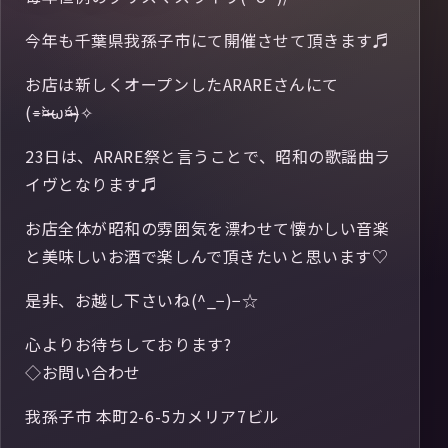
今年も千葉県我孫子市にて開催させて頂きます♬
お店は新しくオープンしたARAREさんにて
(⌯¤̴̶̷̀ω¤̴̶̷́)✧
23日は、ARARE祭と言うことで、昭和の歌謡曲ラ
イヴとなります♬
お店全体が昭和の雰囲気を漂わせて懐かしい音楽
と美味しいお酒で楽しんで頂きたいと思います♡
是非、お越し下さいね(^_−)−☆
心よりお待ちしております?
◇お問い合わせ
我孫子市 本町2-6-5カメリア7ビル