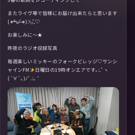
またライヴ等で皆様にお届け出来たらと思います
(∗ᵒ̶̶̷̀ω˂̶́∗)੭₎₎̊₊♡
お楽しみに〜★
昨夜のラジオ収録写真
毎週楽しいミッキーのフォークビレッジ♡サンシ
ャインFM
日曜日の19時オンエアです｡:.ﾟヽ
(´∀`｡)ﾉﾟ.:｡ ゜