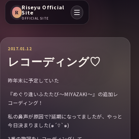
Riseyu Official
R
Site
OFFICIAL SITE
2017.01.12
レコーディング♡
昨年末に予定していた
『めぐり逢いふたたび〜MIYAZAKI〜』の追加レ
コーディング！
私の鼻声が原因で?延期になってましたが、やっと
今日決まりました(๑´⍢`๑)
3番の歌詞をレコーディングして