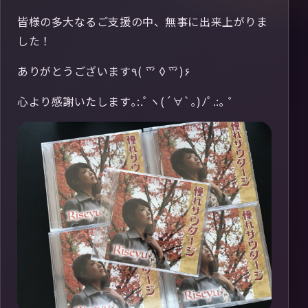
皆様の多大なるご支援の中、無事に出来上がりま
した！
ありがとうございます٩( ⺤◊⺤)۶
心より感謝いたします｡:.ﾟヽ(´∀`｡)ﾉﾟ.:｡ ゜