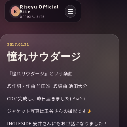
Riseyu Official
R
Site
OFFICIAL SITE
2017.02.21
憧れサウダージ
『憧れサウダージ』という楽曲
♬作詞・作曲 竹田進 ♬編曲 池田大介
CDが完成し、昨日届きました( ^ω^ )
ジャケット写真は玉谷さんの撮影です
INGLESIDE 安井さんにもお世話になりました！